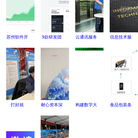
苏州软件开
9款研发团
云通讯服务
信息技术服
发定制公司
队常用的项
保障难？网
务管理在软
的软件功能
目进度管理
易云信金牌
件开发中的
操作详解
软件，你选
T服务全面
融合与应用
——以哲程
对了吗？
启动，为软
软件公司为
件开发赋能
例
打好就
耐心资本深
构建数字大
食品包装条
业“组合拳”
耕陕西沃土
厦 软件开
形码溯源系
普陀零工市
科技金融浇
发的建筑学
统软件开发
场为软件开
灌成果转化
隐喻与信息
整体解决方